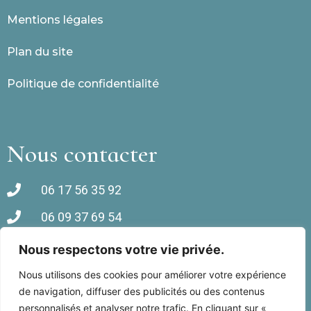
Mentions légales
Plan du site
Politique de confidentialité
Nous contacter
06 17 56 35 92
06 09 37 69 54
Rue des Orangers, 66440 Torreilles
Nous respectons votre vie privée.
Nous utilisons des cookies pour améliorer votre expérience
de navigation, diffuser des publicités ou des contenus
personnalisés et analyser notre trafic. En cliquant sur «