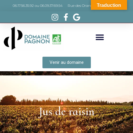
Traduction
06.17.56.35.92 ou 06.09.37.69.54
Rue des Orangers, 66440 Torreilles
Venir au domaine
Jus de raisin