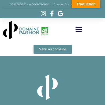
Traduction
06.17.56.35.92 ou 06.09.37.69.54
Rue des Orangers, 66440 Torreilles
Venir au domaine