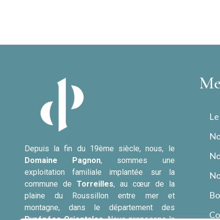
Me
Le
No
Depuis la fin du 19ème siècle, nous, le
No
Domaine Pagnon
, sommes une
exploitation familiale implantée sur la
No
commune de
Torreilles
, au cœur de la
Bo
plaine du Roussillon entre mer et
montagne, dans le département des
Co
Pyrénées Orientales.
Nous proposons la