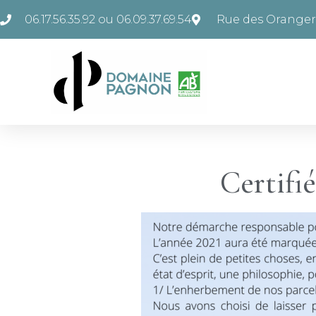
06.17.56.35.92 ou 06.09.37.69.54
Rue des Orangers
Certifi