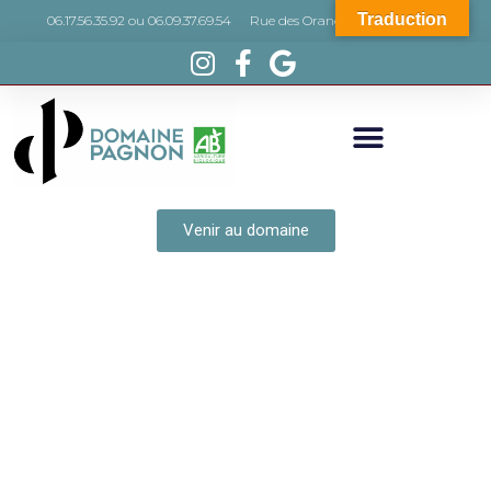
Traduction
06.17.56.35.92 ou 06.09.37.69.54
Rue des Orangers, 66440 Torreilles
Venir au domaine