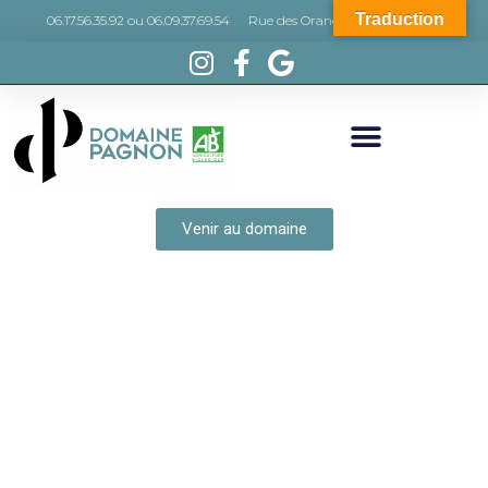
Traduction
06.17.56.35.92 ou 06.09.37.69.54
Rue des Orangers, 66440 Torreilles
Venir au domaine