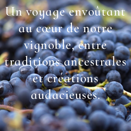
Un voyage envoûtant
au cœur de notre
vignoble, entre
traditions ancestrales
et créations
audacieuses.