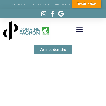
Traduction
06.17.56.35.92 ou 06.09.37.69.54
Rue des Orangers, 66440 Torreilles
Venir au domaine